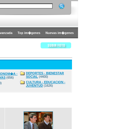
vanzada
Top im�genes
Nuevas im�genes
DEPORTES - BIENESTAR
CONOM�A -
SOCIAL
(4400)
YAS
(656)
CULTURA - EDUCACION -
3)
JUVENTUD
(1626)