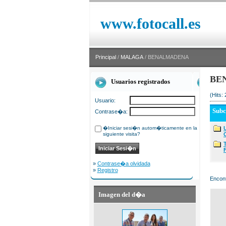
www.fotocall.es
Principal
/
MALAGA
/ BENALMADENA
BE
Usuarios registrados
(Hits:
Usuario:
Sub
Contrase�a:
�Iniciar sesi�n autom�ticamente en la
siguiente visita?
»
Contrase�a olvidada
»
Registro
Encont
Imagen del d�a