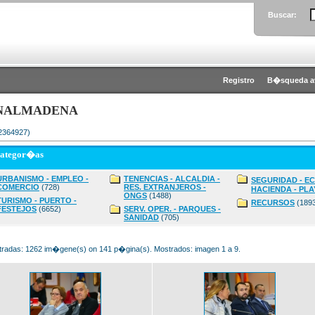
Buscar:
Registro
B�squeda a
NALMADENA
 2364927)
categor�as
URBANISMO - EMPLEO -
TENENCIAS - ALCALDIA -
SEGURIDAD - E
COMERCIO
(728)
RES. EXTRANJEROS -
HACIENDA - PLA
ONGS
(1488)
TURISMO - PUERTO -
RECURSOS
(189
FESTEJOS
(6652)
SERV. OPER. - PARQUES -
SANIDAD
(705)
radas: 1262 im�gene(s) on 141 p�gina(s). Mostrados: imagen 1 a 9.