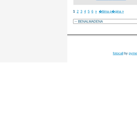
1
2
3
4
5
6
»
�ltima p�gina »
fotocall
by
pyme