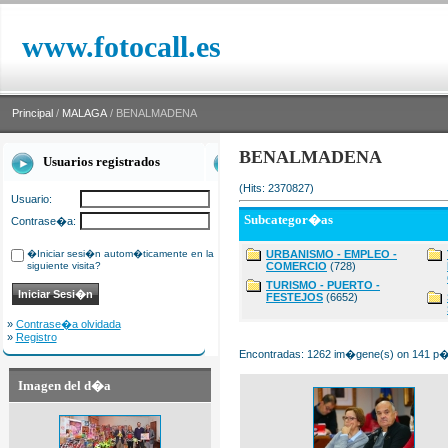
www.fotocall.es
Principal
/
MALAGA
/ BENALMADENA
BENALMADENA
Usuarios registrados
(Hits: 2370827)
Usuario:
Subcategor�as
Contrase�a:
�Iniciar sesi�n autom�ticamente en la
URBANISMO - EMPLEO -
siguiente visita?
COMERCIO
(728)
TURISMO - PUERTO -
FESTEJOS
(6652)
»
Contrase�a olvidada
»
Registro
Encontradas: 1262 im�gene(s) on 141 p�g
Imagen del d�a