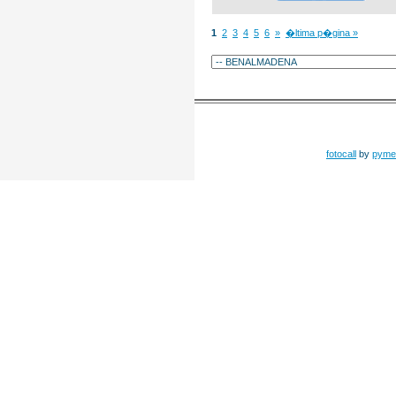
1
2
3
4
5
6
»
�ltima p�gina »
fotocall
by
pyme