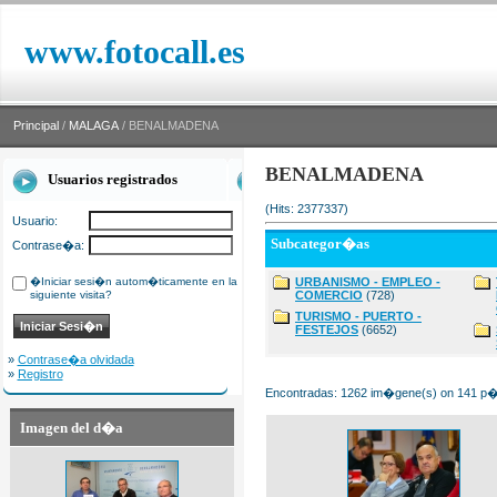
www.fotocall.es
Principal
/
MALAGA
/ BENALMADENA
BENALMADENA
Usuarios registrados
(Hits: 2377337)
Usuario:
Subcategor�as
Contrase�a:
�Iniciar sesi�n autom�ticamente en la
URBANISMO - EMPLEO -
siguiente visita?
COMERCIO
(728)
TURISMO - PUERTO -
FESTEJOS
(6652)
»
Contrase�a olvidada
»
Registro
Encontradas: 1262 im�gene(s) on 141 p�g
Imagen del d�a