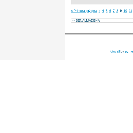
« Primera p�gina
«
4
5
6
7
8
9
10
11
fotocall
by
pyme