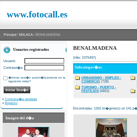
www.fotocall.es
Principal
/
MALAGA
/ BENALMADENA
BENALMADENA
Usuarios registrados
(Hits: 2375497)
Usuario:
Subcategor�as
Contrase�a:
�Iniciar sesi�n autom�ticamente en la
URBANISMO - EMPLEO -
siguiente visita?
COMERCIO
(728)
TURISMO - PUERTO -
FESTEJOS
(6652)
»
Contrase�a olvidada
»
Registro
Encontradas: 1262 im�gene(s) on 141 p�g
Imagen del d�a