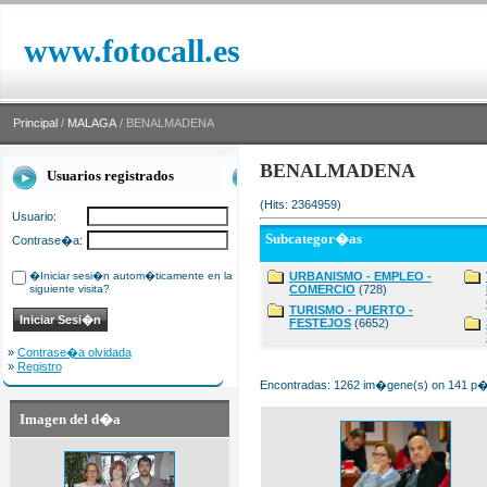
www.fotocall.es
Principal
/
MALAGA
/ BENALMADENA
BENALMADENA
Usuarios registrados
(Hits: 2364959)
Usuario:
Subcategor�as
Contrase�a:
�Iniciar sesi�n autom�ticamente en la
URBANISMO - EMPLEO -
siguiente visita?
COMERCIO
(728)
TURISMO - PUERTO -
FESTEJOS
(6652)
»
Contrase�a olvidada
»
Registro
Encontradas: 1262 im�gene(s) on 141 p�g
Imagen del d�a