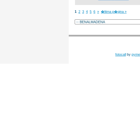
1
2
3
4
5
6
»
�ltima p�gina »
fotocall
by
pyme