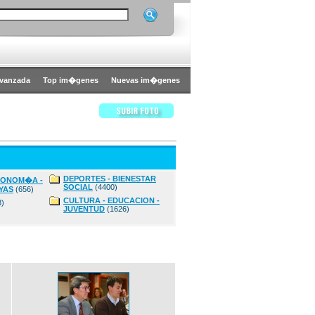
vanzada
Top im�genes
Nuevas im�genes
DEPORTES - BIENESTAR
CONOM�A -
SOCIAL
(4400)
YAS
(656)
CULTURA - EDUCACION -
3)
JUVENTUD
(1626)