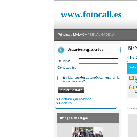
www.fotocall.es
Principal
/
MALAGA
/ BENALMADENA
BE
Usuarios registrados
(Hits:
Usuario:
Sub
Contrase�a:
�Iniciar sesi�n autom�ticamente en la
siguiente visita?
»
Contrase�a olvidada
»
Registro
Encont
Imagen del d�a