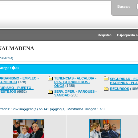
Buscar:
Registro
B�squeda a
NALMADENA
 2364693)
categor�as
URBANISMO - EMPLEO -
TENENCIAS - ALCALDIA -
SEGURIDAD - E
COMERCIO
(728)
RES. EXTRANJEROS -
HACIENDA - PLA
ONGS
(1488)
TURISMO - PUERTO -
RECURSOS
(189
FESTEJOS
(6652)
SERV. OPER. - PARQUES -
SANIDAD
(705)
radas: 1262 im�gene(s) on 141 p�gina(s). Mostrados: imagen 1 a 9.