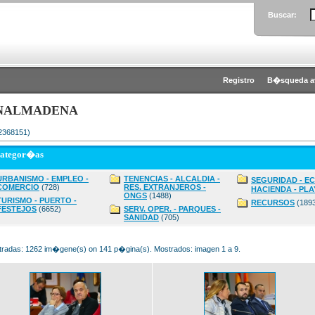
Buscar:
Registro
B�squeda a
NALMADENA
 2368151)
categor�as
URBANISMO - EMPLEO -
TENENCIAS - ALCALDIA -
SEGURIDAD - E
COMERCIO
(728)
RES. EXTRANJEROS -
HACIENDA - PLA
ONGS
(1488)
TURISMO - PUERTO -
RECURSOS
(189
FESTEJOS
(6652)
SERV. OPER. - PARQUES -
SANIDAD
(705)
radas: 1262 im�gene(s) on 141 p�gina(s). Mostrados: imagen 1 a 9.