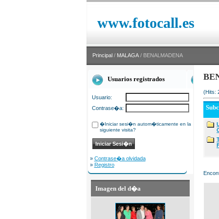
www.fotocall.es
Principal
/
MALAGA
/ BENALMADENA
BE
Usuarios registrados
(Hits:
Usuario:
Sub
Contrase�a:
�Iniciar sesi�n autom�ticamente en la
siguiente visita?
»
Contrase�a olvidada
»
Registro
Encont
Imagen del d�a