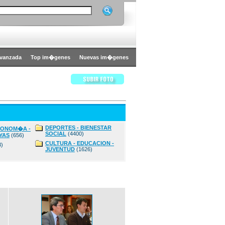
vanzada
Top im�genes
Nuevas im�genes
DEPORTES - BIENESTAR
CONOM�A -
SOCIAL
(4400)
YAS
(656)
CULTURA - EDUCACION -
3)
JUVENTUD
(1626)