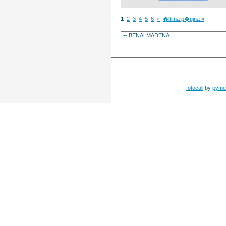
1
2
3
4
5
6
»
�ltima p�gina »
fotocall
by
pyme