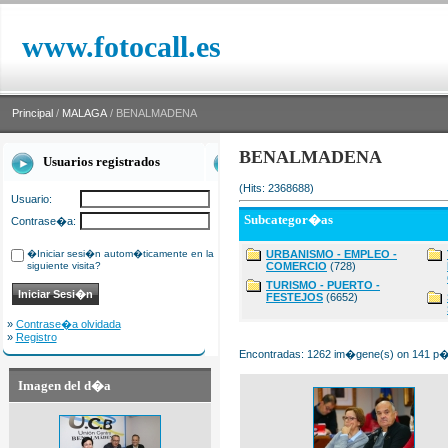
www.fotocall.es
Principal
/
MALAGA
/ BENALMADENA
BENALMADENA
Usuarios registrados
(Hits: 2368688)
Usuario:
Subcategor�as
Contrase�a:
�Iniciar sesi�n autom�ticamente en la
URBANISMO - EMPLEO -
siguiente visita?
COMERCIO
(728)
TURISMO - PUERTO -
FESTEJOS
(6652)
»
Contrase�a olvidada
»
Registro
Encontradas: 1262 im�gene(s) on 141 p�g
Imagen del d�a