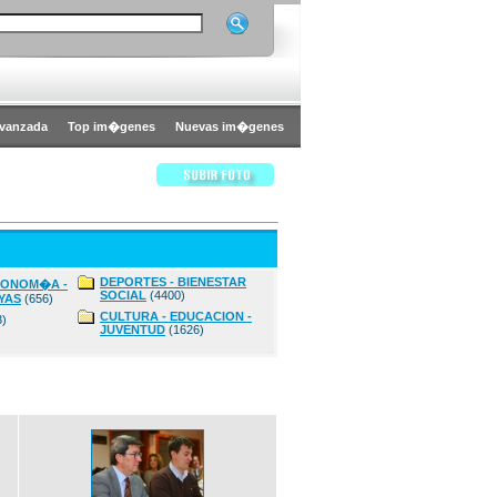
vanzada
Top im�genes
Nuevas im�genes
DEPORTES - BIENESTAR
CONOM�A -
SOCIAL
(4400)
YAS
(656)
CULTURA - EDUCACION -
3)
JUVENTUD
(1626)