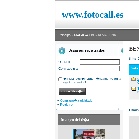
www.fotocall.es
Principal
/
MALAGA
/ BENALMADENA
BE
Usuarios registrados
(Hits:
Usuario:
Sub
Contrase�a:
�Iniciar sesi�n autom�ticamente en la
siguiente visita?
»
Contrase�a olvidada
»
Registro
Encont
Imagen del d�a