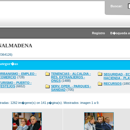
Buscar:
Registro
B�squeda a
NALMADENA
 2364126)
categor�as
URBANISMO - EMPLEO -
TENENCIAS - ALCALDIA -
SEGURIDAD - E
COMERCIO
(728)
RES. EXTRANJEROS -
HACIENDA - PLA
ONGS
(1488)
TURISMO - PUERTO -
RECURSOS
(189
FESTEJOS
(6652)
SERV. OPER. - PARQUES -
SANIDAD
(705)
radas: 1262 im�gene(s) on 141 p�gina(s). Mostrados: imagen 1 a 9.