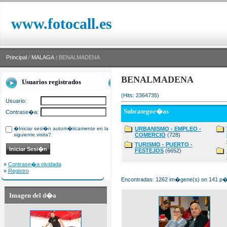
www.fotocall.es
Principal
/
MALAGA
/ BENALMADENA
BENALMADENA
Usuarios registrados
(Hits: 2364735)
Usuario:
Subcategor�as
Contrase�a:
�Iniciar sesi�n autom�ticamente en la
URBANISMO - EMPLEO -
siguiente visita?
COMERCIO
(728)
TURISMO - PUERTO -
FESTEJOS
(6652)
»
Contrase�a olvidada
»
Registro
Encontradas: 1262 im�gene(s) on 141 p�g
Imagen del d�a