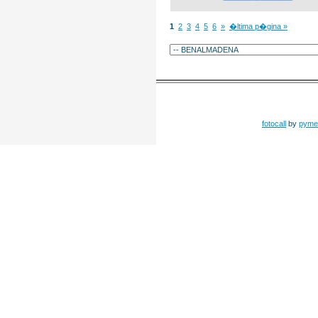
1
2
3
4
5
6
»
�ltima p�gina »
fotocall
by
pyme