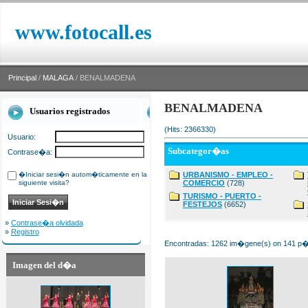
www.fotocall.es
Principal
/
MALAGA
/ BENALMADENA
BENALMADENA
Usuarios registrados
(Hits: 2366330)
Usuario:
Subcategor�as
Contrase�a:
�Iniciar sesi�n autom�ticamente en la
URBANISMO - EMPLEO -
siguiente visita?
COMERCIO
(728)
TURISMO - PUERTO -
FESTEJOS
(6652)
»
Contrase�a olvidada
»
Registro
Encontradas: 1262 im�gene(s) on 141 p�g
Imagen del d�a