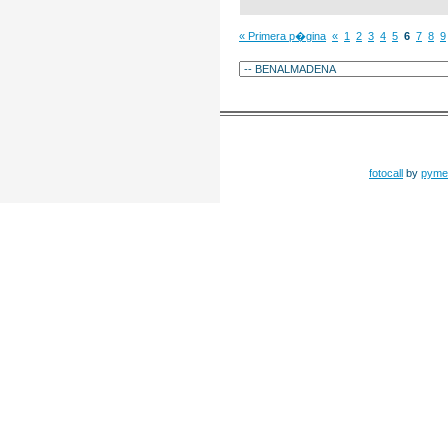
« Primera p�gina
«
1
2
3
4
5
6
7
8
9
fotocall
by
pyme