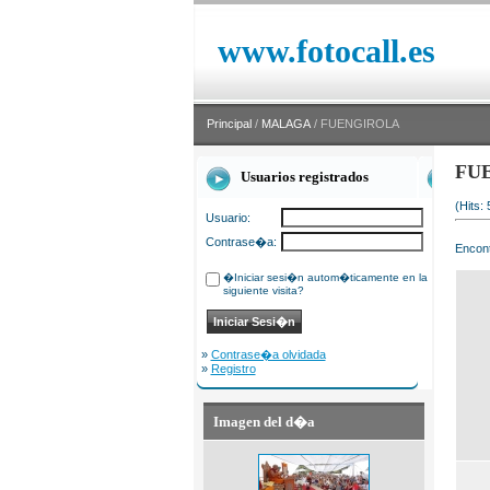
www.fotocall.es
Principal
/
MALAGA
/ FUENGIROLA
FU
Usuarios registrados
(Hits:
Usuario:
Contrase�a:
Encont
�Iniciar sesi�n autom�ticamente en la
siguiente visita?
»
Contrase�a olvidada
»
Registro
Imagen del d�a