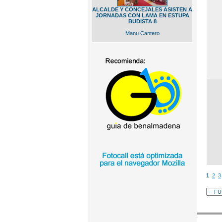
ALCALDE Y CONCEJALES ASISTEN A
JORNADAS CON LAMA EN ESTUPA
BUDISTA 8
Manu Cantero
1
2
3