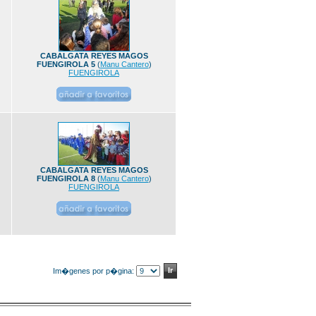
CABALGATA REYES MAGOS
FUENGIROLA 5
(
Manu Cantero
)
FUENGIROLA
CABALGATA REYES MAGOS
FUENGIROLA 8
(
Manu Cantero
)
FUENGIROLA
Im�genes por p�gina: