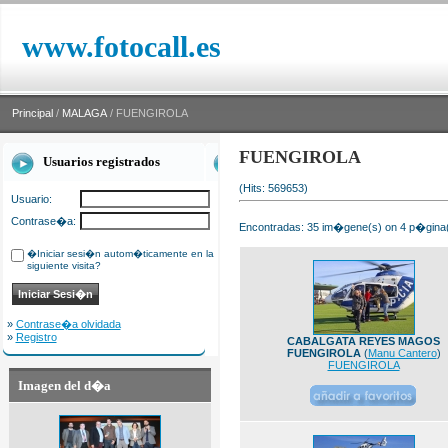
www.fotocall.es
Principal
/
MALAGA
/ FUENGIROLA
FUENGIROLA
Usuarios registrados
(Hits: 569653)
Usuario:
Contrase�a:
Encontradas: 35 im�gene(s) on 4 p�gina(s
�Iniciar sesi�n autom�ticamente en la
siguiente visita?
»
Contrase�a olvidada
»
Registro
CABALGATA REYES MAGOS
FUENGIROLA
(
Manu Cantero
)
FUENGIROLA
Imagen del d�a