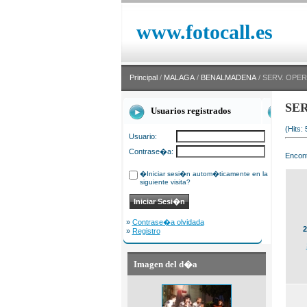
www.fotocall.es
Principal
/
MALAGA
/
BENALMADENA
/ SERV. OPER
SER
Usuarios registrados
(Hits:
Usuario:
Contrase�a:
Encont
�Iniciar sesi�n autom�ticamente en la
siguiente visita?
»
Contrase�a olvidada
2
»
Registro
Imagen del d�a