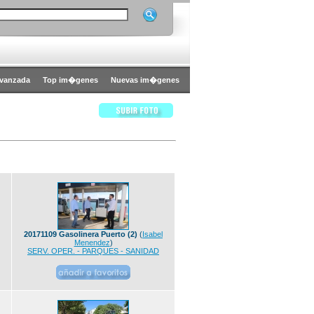
vanzada
Top im�genes
Nuevas im�genes
20171109 Gasolinera Puerto (2)
(
Isabel
Menendez
)
SERV. OPER. - PARQUES - SANIDAD