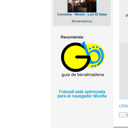
Concierto - Museo - Luis El Salao
2
Benalmadena1
« Pri