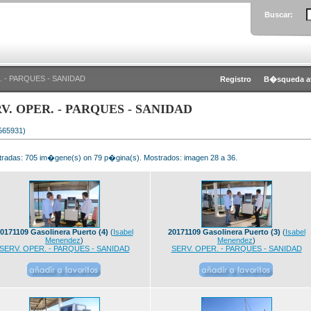
Buscar:
. - PARQUES - SANIDAD
Registro
B�squeda a
V. OPER. - PARQUES - SANIDAD
 565931)
radas: 705 im�gene(s) on 79 p�gina(s). Mostrados: imagen 28 a 36.
0171109 Gasolinera Puerto (4)
(
Isabel
20171109 Gasolinera Puerto (3)
(
Isabel
Menendez
)
Menendez
)
SERV. OPER. - PARQUES - SANIDAD
SERV. OPER. - PARQUES - SANIDAD