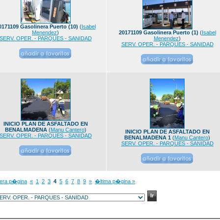
0171109 Gasolinera Puerto (10)
(
Isabel
Menendez
)
20171109 Gasolinera Puerto (1)
(
Isabel
SERV. OPER. - PARQUES - SANIDAD
Menendez
)
SERV. OPER. - PARQUES - SANIDAD
INICIO PLAN DE ASFALTADO EN
BENALMADENA
(
Manu Cantero
)
INICIO PLAN DE ASFALTADO EN
SERV. OPER. - PARQUES - SANIDAD
BENALMADENA 1
(
Manu Cantero
)
SERV. OPER. - PARQUES - SANIDAD
mera p�gina
«
1
2
3
4
5
6
7
8
9
»
�ltima p�gina »