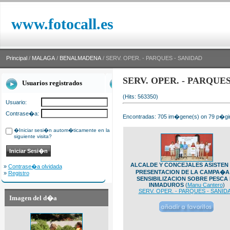
www.fotocall.es
Principal
/
MALAGA
/
BENALMADENA
/ SERV. OPER. - PARQUES - SANIDAD
SERV. OPER. - PARQUE
Usuarios registrados
(Hits: 563350)
Usuario:
Contrase�a:
Encontradas: 705 im�gene(s) on 79 p�gin
�Iniciar sesi�n autom�ticamente en la
siguiente visita?
ALCALDE Y CONCEJALES ASISTEN 
»
Contrase�a olvidada
PRESENTACION DE LA CAMPA�A
»
Registro
SENSIBILIZACION SOBRE PESCA
INMADUROS
(
Manu Cantero
)
SERV. OPER. - PARQUES - SANID
Imagen del d�a