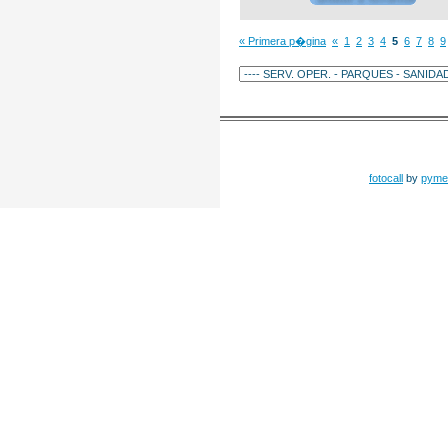
« Primera p�gina
«
1
2
3
4
5
6
7
8
9
fotocall
by
pyme