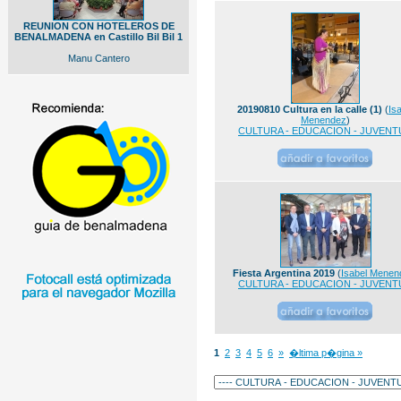
REUNION CON HOTELEROS DE
BENALMADENA en Castillo Bil Bil 1
Manu Cantero
20190810 Cultura en la calle (1)
(
Isa
Menendez
)
CULTURA - EDUCACION - JUVENT
Fiesta Argentina 2019
(
Isabel Menen
CULTURA - EDUCACION - JUVENT
1
2
3
4
5
6
»
�ltima p�gina »