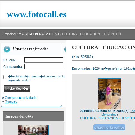
www.fotocall.es
Principal
/
MALAGA
/
BENALMADENA
/ CULTURA - EDUCACION - JUVENTUD
CULTURA - EDUCACION
Usuarios registrados
(Hits: 596381)
Usuario:
Contrase�a:
Encontradas: 1626 im�gene(s) on 181 p�g
�Iniciar sesi�n autom�ticamente en la
siguiente visita?
»
Contrase�a olvidada
»
Registro
20190810 Cultura en la calle (4)
(
Isa
Menendez
)
Imagen del d�a
CULTURA - EDUCACION - JUVENT