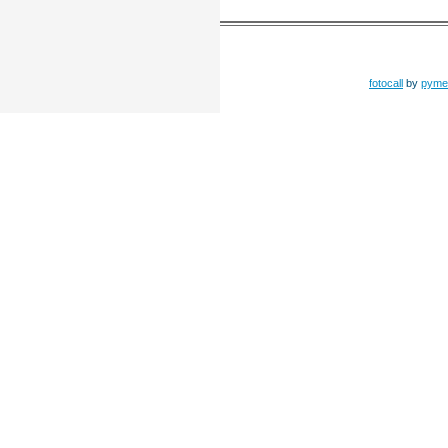
fotocall
by
pyme