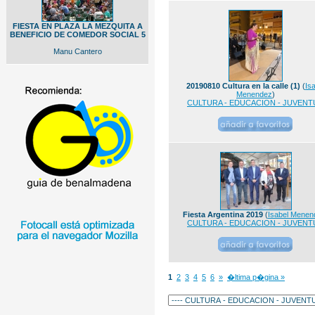
FIESTA EN PLAZA LA MEZQUITA A
BENEFICIO DE COMEDOR SOCIAL 5
Manu Cantero
20190810 Cultura en la calle (1)
(
Isa
Menendez
)
CULTURA - EDUCACION - JUVENT
Fiesta Argentina 2019
(
Isabel Menen
CULTURA - EDUCACION - JUVENT
1
2
3
4
5
6
»
�ltima p�gina »