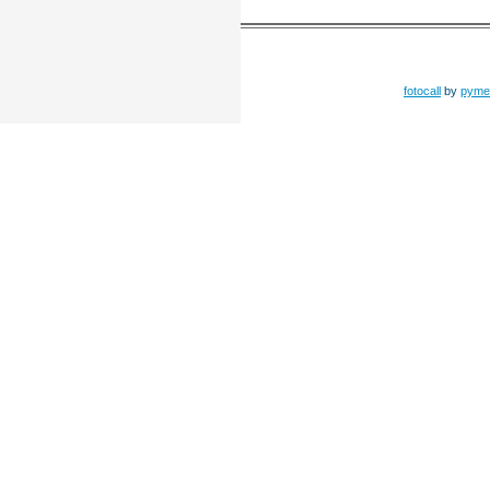
fotocall
by
pyme