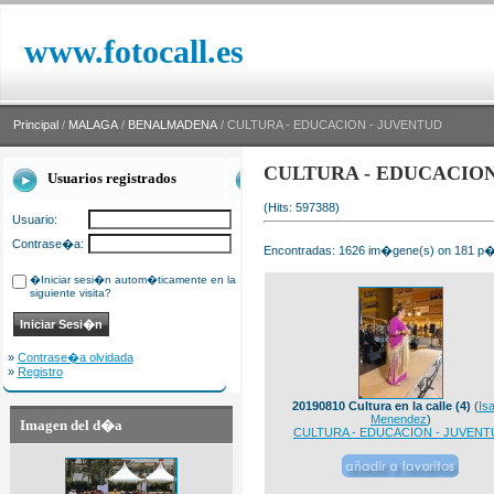
www.fotocall.es
Principal
/
MALAGA
/
BENALMADENA
/ CULTURA - EDUCACION - JUVENTUD
CULTURA - EDUCACION
Usuarios registrados
(Hits: 597388)
Usuario:
Contrase�a:
Encontradas: 1626 im�gene(s) on 181 p�g
�Iniciar sesi�n autom�ticamente en la
siguiente visita?
»
Contrase�a olvidada
»
Registro
20190810 Cultura en la calle (4)
(
Isa
Menendez
)
Imagen del d�a
CULTURA - EDUCACION - JUVENT