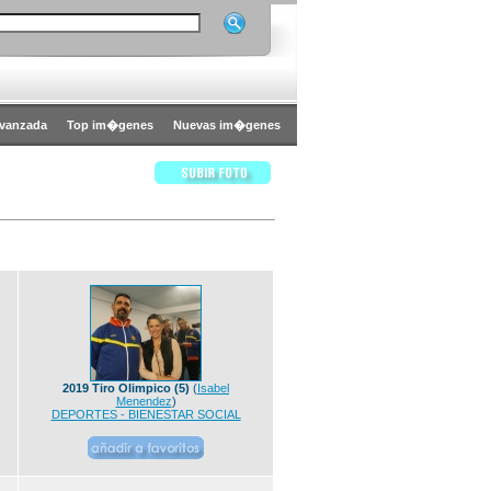
vanzada
Top im�genes
Nuevas im�genes
2019 Tiro Olimpico (5)
(
Isabel
Menendez
)
DEPORTES - BIENESTAR SOCIAL