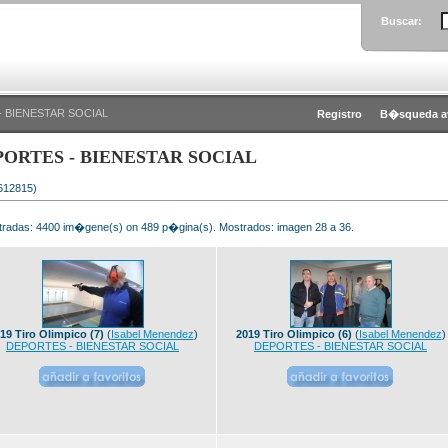
Buscar:
- BIENESTAR SOCIAL
Registro
B�squeda a
PORTES - BIENESTAR SOCIAL
 612815)
radas: 4400 im�gene(s) on 489 p�gina(s). Mostrados: imagen 28 a 36.
19 Tiro Olimpico (7)
(
Isabel Menendez
)
2019 Tiro Olimpico (6)
(
Isabel Menendez
)
DEPORTES - BIENESTAR SOCIAL
DEPORTES - BIENESTAR SOCIAL