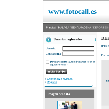
www.fotocall.es
Principal
/
MALAGA
/
BENALMADENA
/ DEPORTES 
DE
Usuarios registrados
(Hits:
Usuario:
Contrase�a:
Encont
�Iniciar sesi�n autom�ticamente en la
siguiente visita?
»
Contrase�a olvidada
20
»
Registro
Imagen del d�a