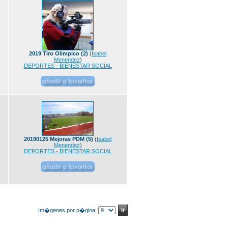
2019 Tiro Olimpico (2)
(
Isabel
Menendez
)
DEPORTES - BIENESTAR SOCIAL
20190125 Mejoras PDM (5)
(
Isabel
Menendez
)
DEPORTES - BIENESTAR SOCIAL
Im�genes por p�gina: