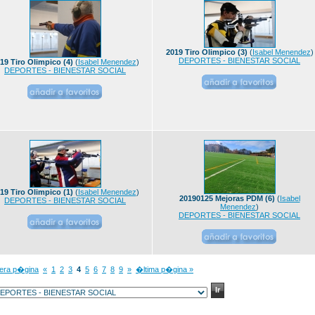
2019 Tiro Olimpico (3)
(
Isabel Menendez
)
DEPORTES - BIENESTAR SOCIAL
19 Tiro Olimpico (4)
(
Isabel Menendez
)
DEPORTES - BIENESTAR SOCIAL
19 Tiro Olimpico (1)
(
Isabel Menendez
)
20190125 Mejoras PDM (6)
(
Isabel
DEPORTES - BIENESTAR SOCIAL
Menendez
)
DEPORTES - BIENESTAR SOCIAL
mera p�gina
«
1
2
3
4
5
6
7
8
9
»
�ltima p�gina »