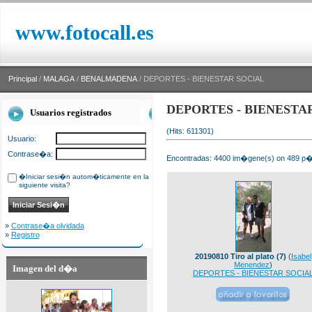
www.fotocall.es
Principal
/
MALAGA
/
BENALMADENA
/ DEPORTES - BIENESTAR SOCIAL
DEPORTES - BIENESTA
Usuarios registrados
(Hits: 611301)
Usuario:
Contrase�a:
Encontradas: 4400 im�gene(s) on 489 p�g
�Iniciar sesi�n autom�ticamente en la
siguiente visita?
»
Contrase�a olvidada
»
Registro
20190810 Tiro al plato (7)
(
Isabel
Menendez
)
Imagen del d�a
DEPORTES - BIENESTAR SOCIA