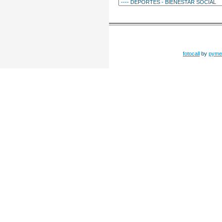
fotocall
by
pyme