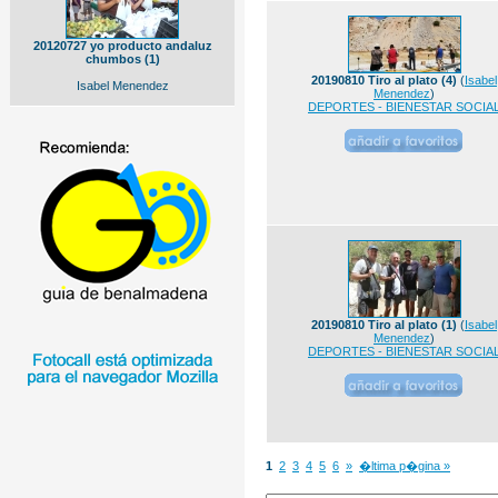
20120727 yo producto andaluz
chumbos (1)
20190810 Tiro al plato (4)
(
Isabel
Isabel Menendez
Menendez
)
DEPORTES - BIENESTAR SOCIA
20190810 Tiro al plato (1)
(
Isabel
Menendez
)
DEPORTES - BIENESTAR SOCIA
1
2
3
4
5
6
»
�ltima p�gina »