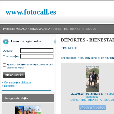
www.fotocall.es
Principal
/
MALAGA
/
BENALMADENA
/ DEPORTES - BIENESTAR SOCIAL
DEPORTES - BIENESTA
Usuarios registrados
(Hits: 614045)
Usuario:
Contrase�a:
Encontradas: 4400 im�gene(s) on 489 p�g
�Iniciar sesi�n autom�ticamente en la
siguiente visita?
»
Contrase�a olvidada
»
Registro
20190810 Tiro al plato (7)
(
Isabel
Menendez
)
Imagen del d�a
DEPORTES - BIENESTAR SOCIA