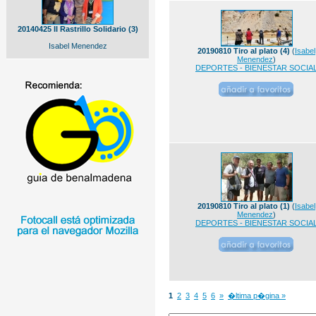
20140425 II Rastrillo Solidario (3)
Isabel Menendez
20190810 Tiro al plato (4)
(
Isabel
Menendez
)
DEPORTES - BIENESTAR SOCIA
20190810 Tiro al plato (1)
(
Isabel
Menendez
)
DEPORTES - BIENESTAR SOCIA
1
2
3
4
5
6
»
�ltima p�gina »