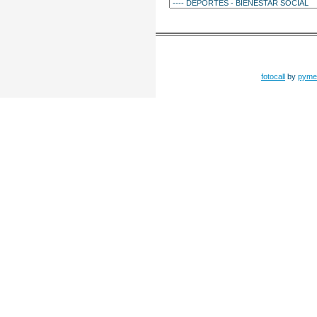
fotocall
by
pyme