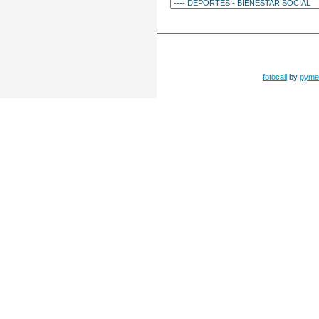
fotocall
by
pyme