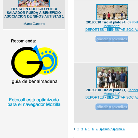
FIESTA EN COLEGIO POETA
SALVADOR RUEDA A BENEFICIO
ASOCIACION DE NIÑOS AUTISTAS 1
20190810 Tiro al plato (4)
(
Isabel
Manu Cantero
Menendez
)
DEPORTES - BIENESTAR SOCIA
20190810 Tiro al plato (1)
(
Isabel
Menendez
)
DEPORTES - BIENESTAR SOCIA
1
2
3
4
5
6
»
�ltima p�gina »