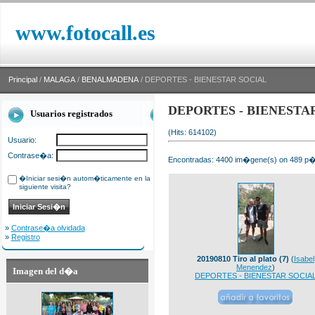
www.fotocall.es
Principal
/
MALAGA
/
BENALMADENA
/ DEPORTES - BIENESTAR SOCIAL
DEPORTES - BIENESTA
Usuarios registrados
(Hits: 614102)
Usuario:
Contrase�a:
Encontradas: 4400 im�gene(s) on 489 p�g
�Iniciar sesi�n autom�ticamente en la
siguiente visita?
»
Contrase�a olvidada
»
Registro
20190810 Tiro al plato (7)
(
Isabel
Menendez
)
Imagen del d�a
DEPORTES - BIENESTAR SOCIA