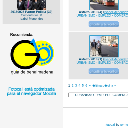
20130927 Patron Policia (39)
Asfalto 2019 (4)
(
Isabel Menendez
Comentarios: 0
URBANISMO - EMPLEO - COMERC
Isabel Menendez
Asfalto 2019 (1)
(
Isabel Menendez
URBANISMO - EMPLEO - COMERC
1
2
3
4
5
6
»
�ltima p�gina »
fotocall
by
pyme