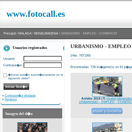
www.fotocall.es
Principal
/
MALAGA
/
BENALMADENA
/ URBANISMO - EMPLEO - COMERCIO
URBANISMO - EMPLEO
Usuarios registrados
(Hits: 787199)
Usuario:
Contrase�a:
Encontradas: 728 im�gene(s) on 81 p�gin
�Iniciar sesi�n autom�ticamente en la
siguiente visita?
»
Contrase�a olvidada
Asfalto 2019 (7)
(
Isabel Menendez
»
Registro
URBANISMO - EMPLEO - COMERC
Imagen del d�a