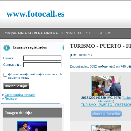
www.fotocall.es
Principal
/
MALAGA
/
BENALMADENA
/ TURISMO - PUERTO - FESTEJOS
TURISMO - PUERTO - F
Usuarios registrados
(Hits: 1091071)
Usuario:
Contrase�a:
Encontradas: 6652 im�gene(s) on 740 p�g
�Iniciar sesi�n autom�ticamente en la
siguiente visita?
»
Contrase�a olvidada
20171209141829 IMG 9476
(
Isabe
»
Registro
Menendez
)
TURISMO - PUERTO - FESTEJO
Imagen del d�a