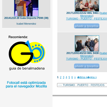
20171209141532 IMG 9461
(
Isabe
Menendez
)
20141218 28 Gala Deporte PDM (38)
TURISMO - PUERTO - FESTEJO
Isabel Menendez
20171209140210 IMG 9438
(
Isabe
Menendez
)
TURISMO - PUERTO - FESTEJO
1
2
3
4
5
6
»
�ltima p�gina »