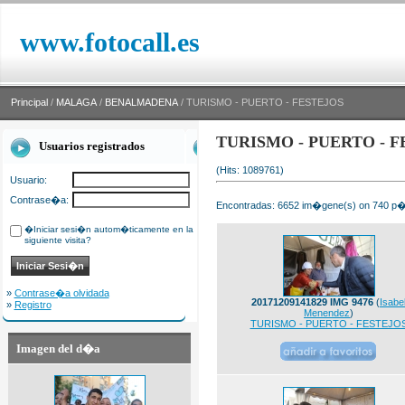
www.fotocall.es
Principal
/
MALAGA
/
BENALMADENA
/ TURISMO - PUERTO - FESTEJOS
TURISMO - PUERTO - F
Usuarios registrados
(Hits: 1089761)
Usuario:
Contrase�a:
Encontradas: 6652 im�gene(s) on 740 p�g
�Iniciar sesi�n autom�ticamente en la
siguiente visita?
»
Contrase�a olvidada
20171209141829 IMG 9476
(
Isabe
»
Registro
Menendez
)
TURISMO - PUERTO - FESTEJO
Imagen del d�a