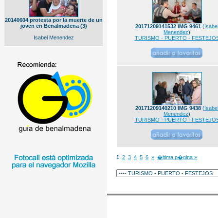
20140604 protesta por la muerte de un
joven en Benalmadena (3)
20171209141532 IMG 9461
(
Isabe
Menendez
)
Isabel Menendez
TURISMO - PUERTO - FESTEJO
20171209140210 IMG 9438
(
Isabe
Menendez
)
TURISMO - PUERTO - FESTEJO
1
2
3
4
5
6
»
�ltima p�gina »