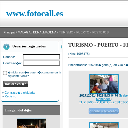
www.fotocall.es
Principal
/
MALAGA
/
BENALMADENA
/ TURISMO - PUERTO - FESTEJOS
TURISMO - PUERTO - F
Usuarios registrados
(Hits: 1093175)
Usuario:
Contrase�a:
Encontradas: 6652 im�gene(s) on 740 p�g
�Iniciar sesi�n autom�ticamente en la
siguiente visita?
»
Contrase�a olvidada
20171209141829 IMG 9476
(
Isabe
»
Registro
Menendez
)
TURISMO - PUERTO - FESTEJO
Imagen del d�a