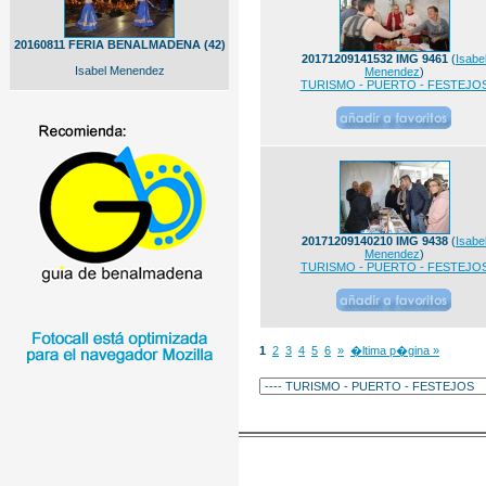
20160811 FERIA BENALMADENA (42)
20171209141532 IMG 9461
(
Isabe
Isabel Menendez
Menendez
)
TURISMO - PUERTO - FESTEJO
20171209140210 IMG 9438
(
Isabe
Menendez
)
TURISMO - PUERTO - FESTEJO
1
2
3
4
5
6
»
�ltima p�gina »