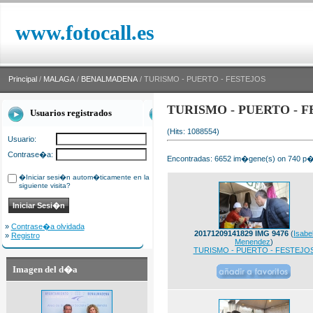
www.fotocall.es
Principal
/
MALAGA
/
BENALMADENA
/ TURISMO - PUERTO - FESTEJOS
TURISMO - PUERTO - F
Usuarios registrados
(Hits: 1088554)
Usuario:
Contrase�a:
Encontradas: 6652 im�gene(s) on 740 p�g
�Iniciar sesi�n autom�ticamente en la
siguiente visita?
»
Contrase�a olvidada
20171209141829 IMG 9476
(
Isabe
»
Registro
Menendez
)
TURISMO - PUERTO - FESTEJO
Imagen del d�a