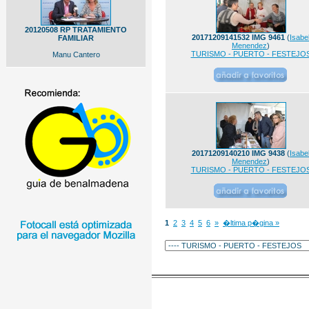
20120508 RP TRATAMIENTO
20171209141532 IMG 9461
(
Isabe
FAMILIAR
Menendez
)
TURISMO - PUERTO - FESTEJO
Manu Cantero
20171209140210 IMG 9438
(
Isabe
Menendez
)
TURISMO - PUERTO - FESTEJO
1
2
3
4
5
6
»
�ltima p�gina »