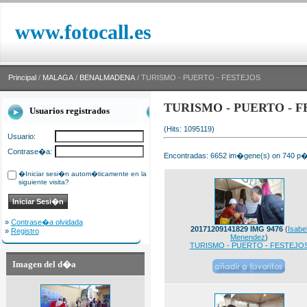
www.fotocall.es
Principal
/
MALAGA
/
BENALMADENA
/ TURISMO - PUERTO - FESTEJOS
TURISMO - PUERTO - F
Usuarios registrados
(Hits: 1095119)
Usuario:
Contrase�a:
Encontradas: 6652 im�gene(s) on 740 p�g
�Iniciar sesi�n autom�ticamente en la
siguiente visita?
»
Contrase�a olvidada
20171209141829 IMG 9476
(
Isabe
»
Registro
Menendez
)
TURISMO - PUERTO - FESTEJO
Imagen del d�a