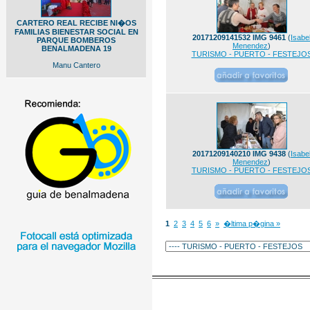
CARTERO REAL RECIBE NI�OS
FAMILIAS BIENESTAR SOCIAL EN
20171209141532 IMG 9461
(
Isabe
PARQUE BOMBEROS
Menendez
)
BENALMADENA 19
TURISMO - PUERTO - FESTEJO
Manu Cantero
20171209140210 IMG 9438
(
Isabe
Menendez
)
TURISMO - PUERTO - FESTEJO
1
2
3
4
5
6
»
�ltima p�gina »