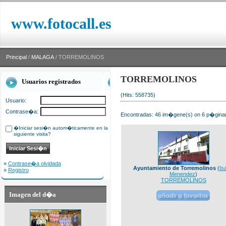
www.fotocall.es
Principal
/
MALAGA
/ TORREMOLINOS
TORREMOLINOS
Usuarios registrados
(Hits: 558735)
Usuario:
Contrase�a:
Encontradas: 46 im�gene(s) on 6 p�gina(s
�Iniciar sesi�n autom�ticamente en la
siguiente visita?
»
Contrase�a olvidada
Ayuntamiento de Torremolinos
(
Is
»
Registro
Menendez
)
TORREMOLINOS
Imagen del d�a