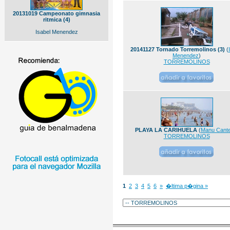
20131019 Campeonato gimnasia
ritmica (4)
Isabel Menendez
20141127 Tornado Torremolinos (3)
(
Menendez
)
TORREMOLINOS
PLAYA LA CARIHUELA
(
Manu Cant
TORREMOLINOS
1
2
3
4
5
6
»
�ltima p�gina »