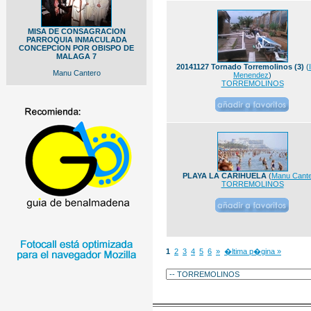
MISA DE CONSAGRACION
PARROQUIA INMACULADA
CONCEPCION POR OBISPO DE
MALAGA 7
20141127 Tornado Torremolinos (3)
(
Manu Cantero
Menendez
)
TORREMOLINOS
PLAYA LA CARIHUELA
(
Manu Cant
TORREMOLINOS
1
2
3
4
5
6
»
�ltima p�gina »