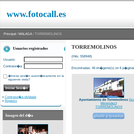
www.fotocall.es
Principal
/
MALAGA
/ TORREMOLINOS
TORREMOLINOS
Usuarios registrados
(Hits: 558948)
Usuario:
Contrase�a:
Encontradas: 46 im�gene(s) on 6 p�gina(s
�Iniciar sesi�n autom�ticamente en la
siguiente visita?
»
Contrase�a olvidada
Ayuntamiento de Torremolinos
(
Is
»
Registro
Menendez
)
TORREMOLINOS
Imagen del d�a