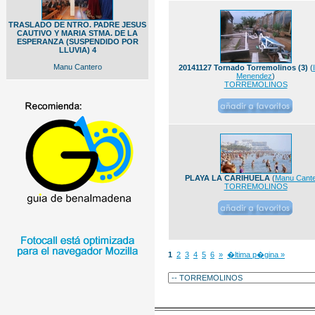
TRASLADO DE NTRO. PADRE JESUS
CAUTIVO Y MARIA STMA. DE LA
ESPERANZA (SUSPENDIDO POR
LLUVIA) 4
Manu Cantero
20141127 Tornado Torremolinos (3)
(
Menendez
)
TORREMOLINOS
PLAYA LA CARIHUELA
(
Manu Cant
TORREMOLINOS
1
2
3
4
5
6
»
�ltima p�gina »