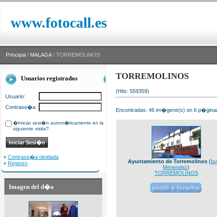
www.fotocall.es
Principal
/
MALAGA
/ TORREMOLINOS
TORREMOLINOS
Usuarios registrados
(Hits: 559359)
Usuario:
Contrase�a:
Encontradas: 46 im�gene(s) on 6 p�gina(s
�Iniciar sesi�n autom�ticamente en la
siguiente visita?
»
Contrase�a olvidada
Ayuntamiento de Torremolinos
(
Is
»
Registro
Menendez
)
TORREMOLINOS
Imagen del d�a