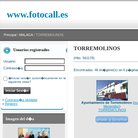
www.fotocall.es
Principal
/
MALAGA
/ TORREMOLINOS
TORREMOLINOS
Usuarios registrados
(Hits: 561178)
Usuario:
Contrase�a:
Encontradas: 46 im�gene(s) on 6 p�gina(s
�Iniciar sesi�n autom�ticamente en la
siguiente visita?
»
Contrase�a olvidada
Ayuntamiento de Torremolinos
(
Is
»
Registro
Menendez
)
TORREMOLINOS
Imagen del d�a