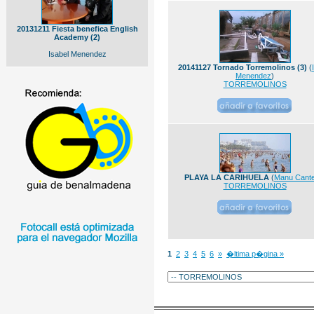
20131211 Fiesta benefica English
Academy (2)
Isabel Menendez
20141127 Tornado Torremolinos (3)
(
Menendez
)
TORREMOLINOS
PLAYA LA CARIHUELA
(
Manu Cant
TORREMOLINOS
1
2
3
4
5
6
»
�ltima p�gina »