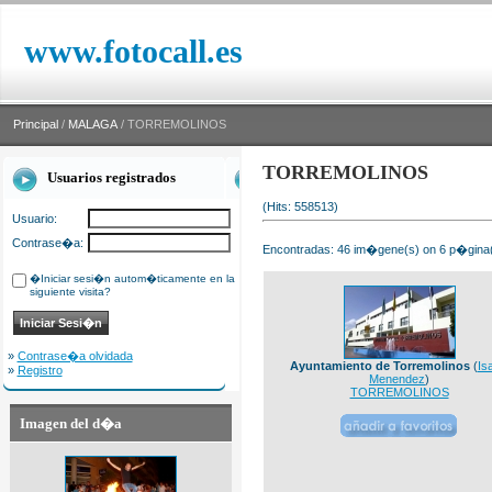
www.fotocall.es
Principal
/
MALAGA
/ TORREMOLINOS
TORREMOLINOS
Usuarios registrados
(Hits: 558513)
Usuario:
Contrase�a:
Encontradas: 46 im�gene(s) on 6 p�gina(s
�Iniciar sesi�n autom�ticamente en la
siguiente visita?
»
Contrase�a olvidada
Ayuntamiento de Torremolinos
(
Is
»
Registro
Menendez
)
TORREMOLINOS
Imagen del d�a