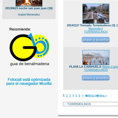
20130623 noche san juan juas (18)
Isabel Menendez
20141127 Tornado Torremolinos (3)
(
Menendez
)
TORREMOLINOS
PLAYA LA CARIHUELA
(
Manu Cant
TORREMOLINOS
1
2
3
4
5
6
»
�ltima p�gina »