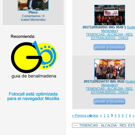
Pleno
Comentarios: 0
Isabel Menendez
20171209160501 IMG 9549 1
(
Isab
Menendez
)
TENENCIAS - ALCALDIA - RES.
EXTRANJEROS - ONGS
20171209154737 IMG 9532
(
Isabe
Menendez
)
TENENCIAS - ALCALDIA - RES.
EXTRANJEROS - ONGS
« Primera p�gina
«
1
2
3
4
5
6
7
8
»