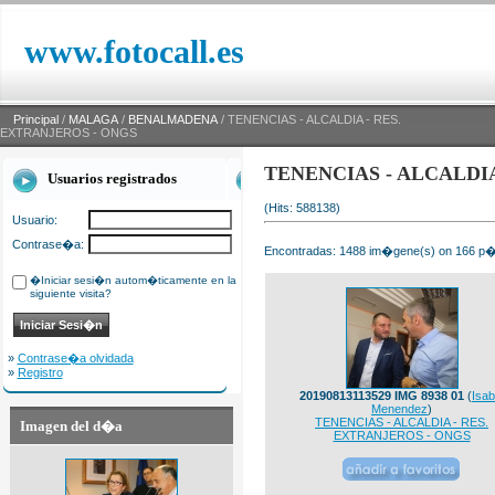
www.fotocall.es
Principal
/
MALAGA
/
BENALMADENA
/ TENENCIAS - ALCALDIA - RES.
EXTRANJEROS - ONGS
TENENCIAS - ALCALDIA
Usuarios registrados
(Hits: 588138)
Usuario:
Contrase�a:
Encontradas: 1488 im�gene(s) on 166 p�g
�Iniciar sesi�n autom�ticamente en la
siguiente visita?
»
Contrase�a olvidada
»
Registro
20190813113529 IMG 8938 01
(
Isab
Menendez
)
TENENCIAS - ALCALDIA - RES.
Imagen del d�a
EXTRANJEROS - ONGS