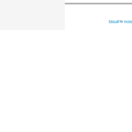
fotocall
by
pyme