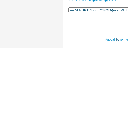
1
2
3
4
5
6
»
�ltima p�gina »
fotocall
by
pyme