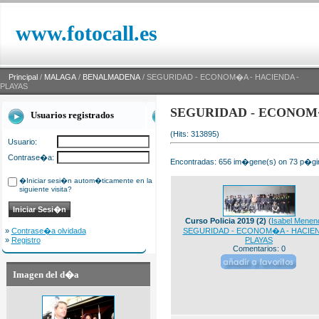
www.fotocall.es
Principal
/
MALAGA
/
BENALMADENA
/ SEGURIDAD - ECONOM�A - HACIENDA -
PLAYAS
SEGURIDAD - ECONOM�
Usuarios registrados
(Hits: 313895)
Usuario:
Contrase�a:
Encontradas: 656 im�gene(s) on 73 p�gin
�Iniciar sesi�n autom�ticamente en la
siguiente visita?
Curso Policia 2019 (2)
(
Isabel Menen
»
Contrase�a olvidada
SEGURIDAD - ECONOM�A - HACIEN
»
Registro
PLAYAS
Comentarios: 0
Imagen del d�a