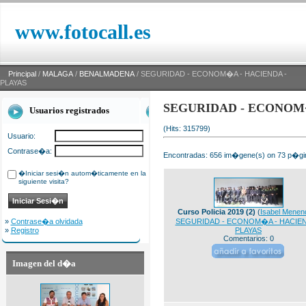
www.fotocall.es
Principal
/
MALAGA
/
BENALMADENA
/ SEGURIDAD - ECONOM�A - HACIENDA -
PLAYAS
SEGURIDAD - ECONOM�
Usuarios registrados
(Hits: 315799)
Usuario:
Contrase�a:
Encontradas: 656 im�gene(s) on 73 p�gin
�Iniciar sesi�n autom�ticamente en la
siguiente visita?
Curso Policia 2019 (2)
(
Isabel Menen
»
Contrase�a olvidada
SEGURIDAD - ECONOM�A - HACIEN
»
Registro
PLAYAS
Comentarios: 0
Imagen del d�a