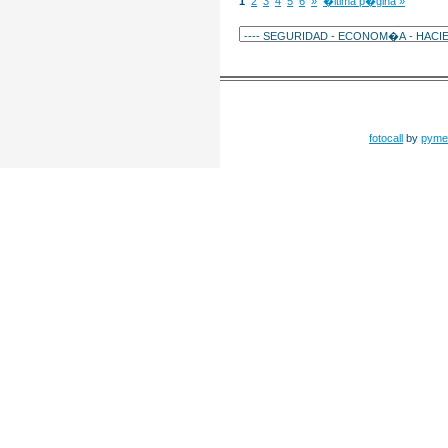
1
2
3
4
5
6
»
�ltima p�gina »
fotocall
by
pyme