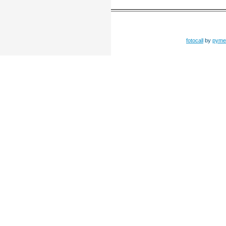
fotocall
by
pyme