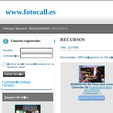
www.fotocall.es
Principal
/
MALAGA
/
BENALMADENA
/ RECURSOS
RECURSOS
Usuarios registrados
(Hits: 1127306)
Usuario:
Contrase�a:
Encontradas: 1893 im�gene(s) on 211 p�g
�Iniciar sesi�n autom�ticamente en la
siguiente visita?
»
Contrase�a olvidada
20190815 No Me Pises Que Llev
»
Registro
Chanclas (9)
(
Isabel Menendez
)
RECURSOS
Comentarios: 0
Imagen del d�a