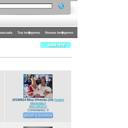
vanzada
Top im�genes
Nuevas im�genes
20190814 Misa Ofrenda (10)
(
Isabel
Menendez
)
RECURSOS
Comentarios: 0