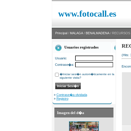
www.fotocall.es
Principal
/
MALAGA
/
BENALMADENA
/ RECURSOS
RE
Usuarios registrados
(Hits:
Usuario:
Contrase�a:
Encont
�Iniciar sesi�n autom�ticamente en la
siguiente visita?
»
Contrase�a olvidada
»
Registro
Imagen del d�a