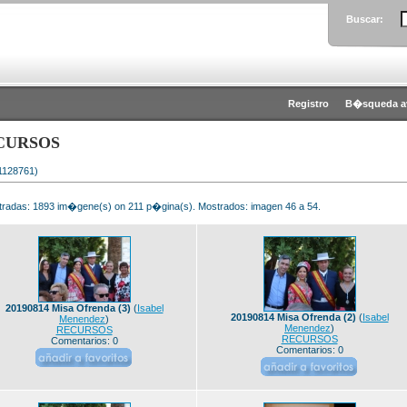
Buscar:
Registro
B�squeda a
CURSOS
 1128761)
radas: 1893 im�gene(s) on 211 p�gina(s). Mostrados: imagen 46 a 54.
20190814 Misa Ofrenda (3)
(
Isabel
20190814 Misa Ofrenda (2)
(
Isabel
Menendez
)
Menendez
)
RECURSOS
RECURSOS
Comentarios: 0
Comentarios: 0