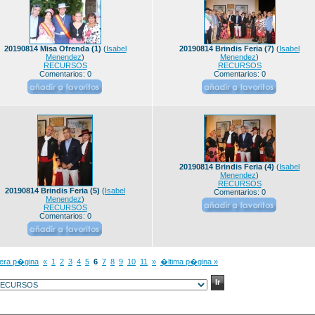
20190814 Misa Ofrenda (1)
(
Isabel
20190814 Brindis Feria (7)
(
Isabel
Menendez
)
Menendez
)
RECURSOS
RECURSOS
Comentarios: 0
Comentarios: 0
20190814 Brindis Feria (4)
(
Isabel
Menendez
)
RECURSOS
20190814 Brindis Feria (5)
(
Isabel
Comentarios: 0
Menendez
)
RECURSOS
Comentarios: 0
mera p�gina
«
1
2
3
4
5
6
7
8
9
10
11
»
�ltima p�gina »