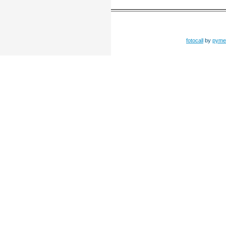
fotocall
by
pyme