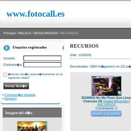
www.fotocall.es
Principal
/
MALAGA
/
BENALMADENA
/ RECURSOS
RECURSOS
Usuarios registrados
(Hits: 1126520)
Usuario:
Contrase�a:
Encontradas: 1893 im�gene(s) on 211 p�g
�Iniciar sesi�n autom�ticamente en la
siguiente visita?
»
Contrase�a olvidada
20190815 No Me Pises Que Llev
»
Registro
Chanclas (9)
(
Isabel Menendez
)
RECURSOS
Comentarios: 0
Imagen del d�a