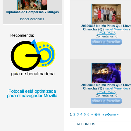
Diplomas de Comparsas Y Murgas
Isabel Menendez
20190815 No Me Pises Que Llev
Chanclas (6)
(
Isabel Menendez
)
RECURSOS
Comentarios: 0
20190815 No Me Pises Que Llev
Chanclas (3)
(
Isabel Menendez
)
RECURSOS
Comentarios: 0
1
2
3
4
5
6
»
�ltima p�gina »