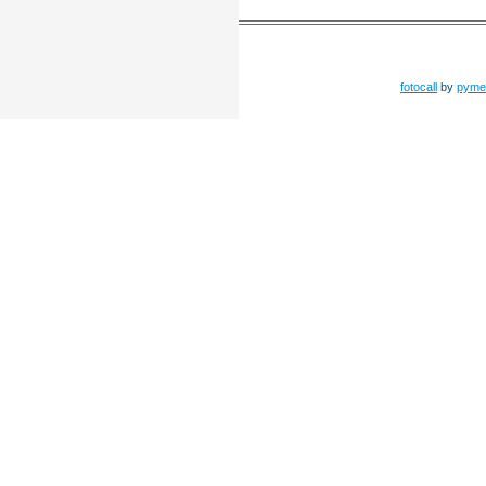
fotocall
by
pyme