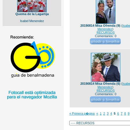
Quema de la Lagartija
Isabel Menendez
20190814 Misa Ofrenda (9)
(
Isabe
Menendez
)
RECURSOS
Comentarios: 0
20190814 Misa Ofrenda (6)
(
Isabe
Menendez
)
RECURSOS
Comentarios: 0
« Primera p�gina
«
1
2
3
4
5
6
7
8
9