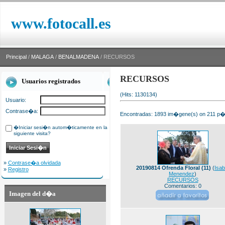
www.fotocall.es
Principal
/
MALAGA
/
BENALMADENA
/ RECURSOS
RECURSOS
Usuarios registrados
(Hits: 1130134)
Usuario:
Contrase�a:
Encontradas: 1893 im�gene(s) on 211 p�g
�Iniciar sesi�n autom�ticamente en la
siguiente visita?
»
Contrase�a olvidada
20190814 Ofrenda Floral (11)
(
Isab
»
Registro
Menendez
)
RECURSOS
Comentarios: 0
Imagen del d�a