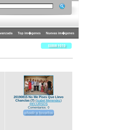
vanzada
Top im�genes
Nuevas im�genes
20190815 No Me Pises Que Llevo
Chanclas (7)
(
Isabel Menendez
)
RECURSOS
Comentarios: 0