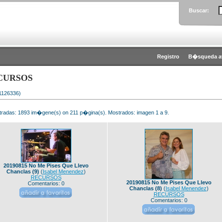
Buscar:
Registro
B�squeda a
CURSOS
 1126336)
radas: 1893 im�gene(s) on 211 p�gina(s). Mostrados: imagen 1 a 9.
20190815 No Me Pises Que Llevo
Chanclas (9)
(
Isabel Menendez
)
RECURSOS
20190815 No Me Pises Que Llevo
Comentarios: 0
Chanclas (8)
(
Isabel Menendez
)
RECURSOS
Comentarios: 0