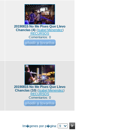
20190815 No Me Pises Que Llevo
Chanclas (4)
(
Isabel Menendez
)
RECURSOS
Comentarios: 0
20190815 No Me Pises Que Llevo
Chanclas (10)
(
Isabel Menendez
)
RECURSOS
Comentarios: 0
Im�genes por p�gina: