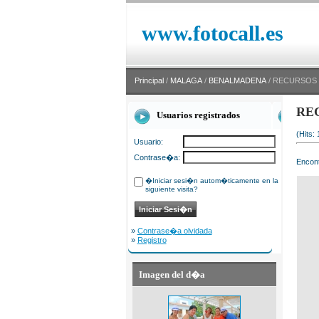
www.fotocall.es
Principal
/
MALAGA
/
BENALMADENA
/ RECURSOS
RE
Usuarios registrados
(Hits:
Usuario:
Contrase�a:
Encont
�Iniciar sesi�n autom�ticamente en la
siguiente visita?
»
Contrase�a olvidada
»
Registro
Imagen del d�a