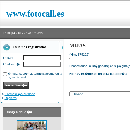
www.fotocall.es
Principal
/
MALAGA
/ MIJAS
MIJAS
Usuarios registrados
(Hits: 575202)
Usuario:
Contrase�a:
Encontradas: 0 im�gene(s) on 0 p�gina(s)
�Iniciar sesi�n autom�ticamente en la
No hay im�genes en esta categor�a.
siguiente visita?
»
Contrase�a olvidada
»
Registro
Imagen del d�a