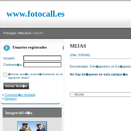
www.fotocall.es
Principal
/
MALAGA
/ MIJAS
MIJAS
Usuarios registrados
(Hits: 578160)
Usuario:
Contrase�a:
Encontradas: 0 im�gene(s) on 0 p�gina(s)
�Iniciar sesi�n autom�ticamente en la
No hay im�genes en esta categor�a.
siguiente visita?
»
Contrase�a olvidada
»
Registro
Imagen del d�a