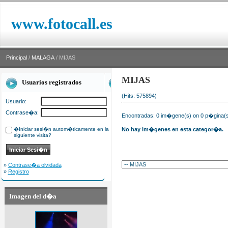
www.fotocall.es
Principal
/
MALAGA
/ MIJAS
MIJAS
Usuarios registrados
(Hits: 575894)
Usuario:
Contrase�a:
Encontradas: 0 im�gene(s) on 0 p�gina(s)
�Iniciar sesi�n autom�ticamente en la
No hay im�genes en esta categor�a.
siguiente visita?
»
Contrase�a olvidada
»
Registro
Imagen del d�a