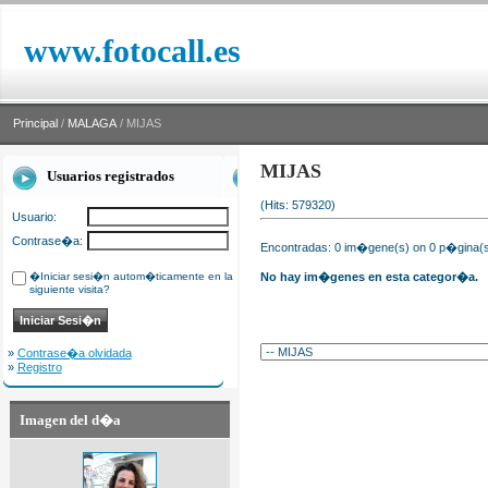
www.fotocall.es
Principal
/
MALAGA
/ MIJAS
MIJAS
Usuarios registrados
(Hits: 579320)
Usuario:
Contrase�a:
Encontradas: 0 im�gene(s) on 0 p�gina(s)
�Iniciar sesi�n autom�ticamente en la
No hay im�genes en esta categor�a.
siguiente visita?
»
Contrase�a olvidada
»
Registro
Imagen del d�a