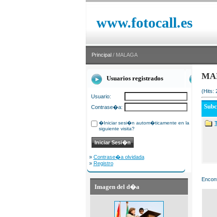
www.fotocall.es
Principal
/ MALAGA
MA
Usuarios registrados
(Hits:
Usuario:
Sub
Contrase�a:
�Iniciar sesi�n autom�ticamente en la
siguiente visita?
»
Contrase�a olvidada
»
Registro
Encont
Imagen del d�a