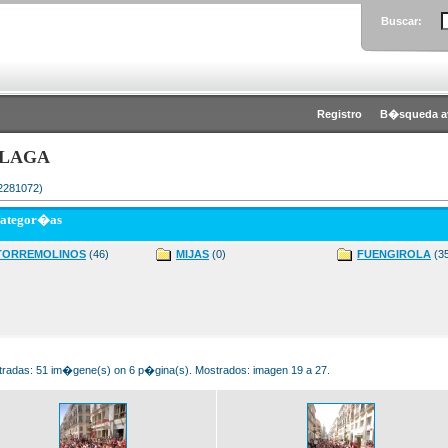
Buscar:
Registro
B�squeda a
LAGA
 2281072)
categor�as
TORREMOLINOS
(46)
MIJAS
(0)
FUENGIROLA
(3
radas: 51 im�gene(s) on 6 p�gina(s). Mostrados: imagen 19 a 27.