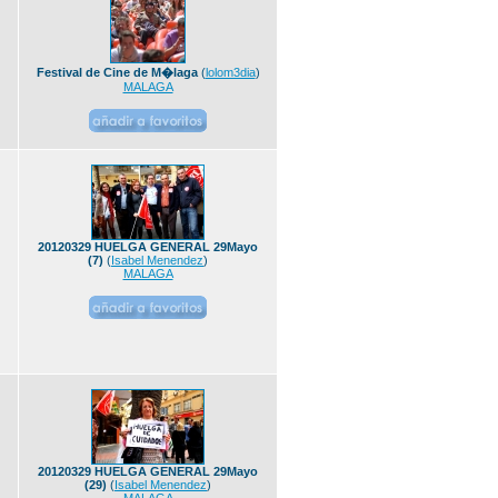
Festival de Cine de M�laga
(
lolom3dia
)
MALAGA
20120329 HUELGA GENERAL 29Mayo
(7)
(
Isabel Menendez
)
MALAGA
20120329 HUELGA GENERAL 29Mayo
(29)
(
Isabel Menendez
)