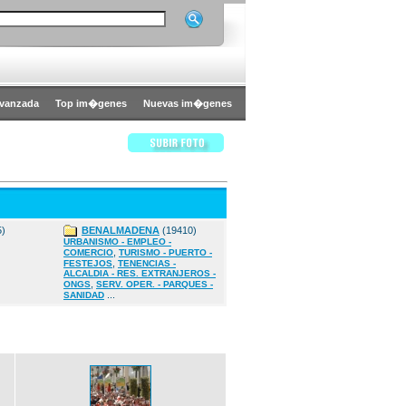
vanzada
Top im�genes
Nuevas im�genes
5)
BENALMADENA
(19410)
URBANISMO - EMPLEO -
,
COMERCIO
TURISMO - PUERTO -
,
FESTEJOS
TENENCIAS -
ALCALDIA - RES. EXTRANJEROS -
,
ONGS
SERV. OPER. - PARQUES -
...
SANIDAD