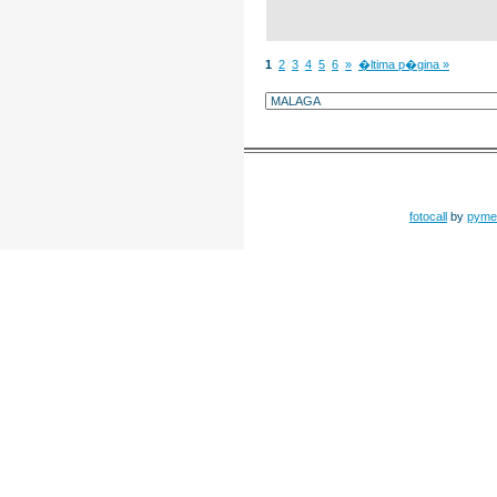
1
2
3
4
5
6
»
�ltima p�gina »
fotocall
by
pyme