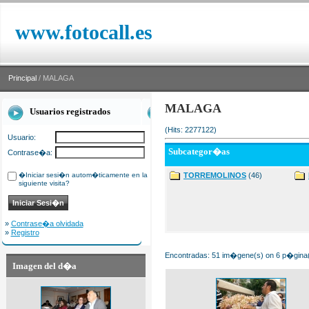
www.fotocall.es
Principal
/ MALAGA
MALAGA
Usuarios registrados
(Hits: 2277122)
Usuario:
Subcategor�as
Contrase�a:
�Iniciar sesi�n autom�ticamente en la
TORREMOLINOS
(46)
siguiente visita?
»
Contrase�a olvidada
»
Registro
Encontradas: 51 im�gene(s) on 6 p�gina(s
Imagen del d�a