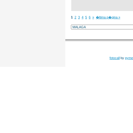
1
2
3
4
5
6
»
�ltima p�gina »
fotocall
by
pyme