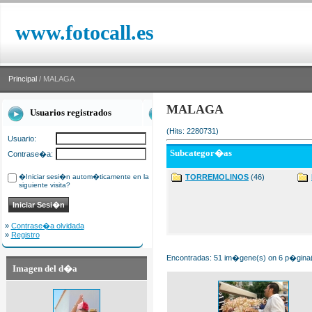
www.fotocall.es
Principal
/ MALAGA
MALAGA
Usuarios registrados
(Hits: 2280731)
Usuario:
Subcategor�as
Contrase�a:
�Iniciar sesi�n autom�ticamente en la
TORREMOLINOS
(46)
siguiente visita?
»
Contrase�a olvidada
»
Registro
Encontradas: 51 im�gene(s) on 6 p�gina(s
Imagen del d�a