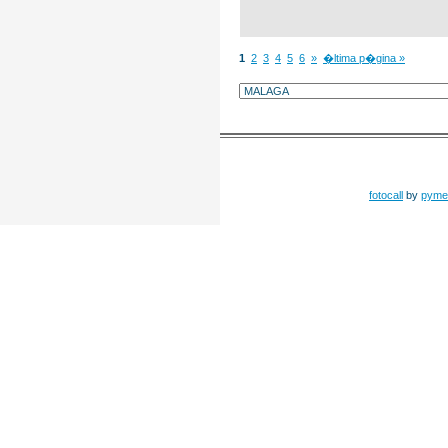
1
2
3
4
5
6
»
�ltima p�gina »
fotocall
by
pyme