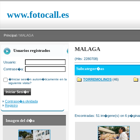
www.fotocall.es
Principal
/ MALAGA
MALAGA
Usuarios registrados
(Hits: 2280708)
Usuario:
Subcategor�as
Contrase�a:
�Iniciar sesi�n autom�ticamente en la
TORREMOLINOS
(46)
siguiente visita?
»
Contrase�a olvidada
»
Registro
Encontradas: 51 im�gene(s) on 6 p�gina(s
Imagen del d�a