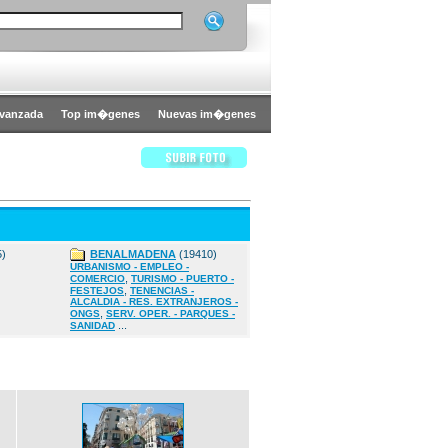
vanzada
Top im�genes
Nuevas im�genes
5)
BENALMADENA
(19410)
URBANISMO - EMPLEO -
,
COMERCIO
TURISMO - PUERTO -
,
FESTEJOS
TENENCIAS -
ALCALDIA - RES. EXTRANJEROS -
,
ONGS
SERV. OPER. - PARQUES -
...
SANIDAD