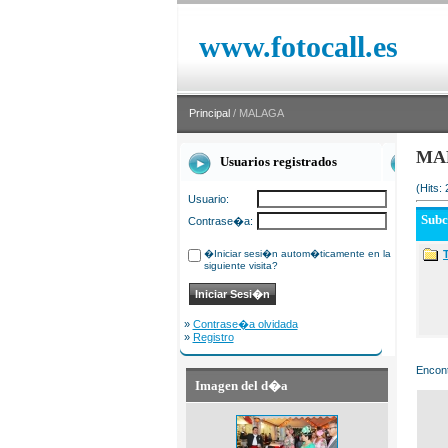
www.fotocall.es
Principal
/ MALAGA
MA
Usuarios registrados
(Hits:
Usuario:
Sub
Contrase�a:
�Iniciar sesi�n autom�ticamente en la
siguiente visita?
»
Contrase�a olvidada
»
Registro
Encont
Imagen del d�a