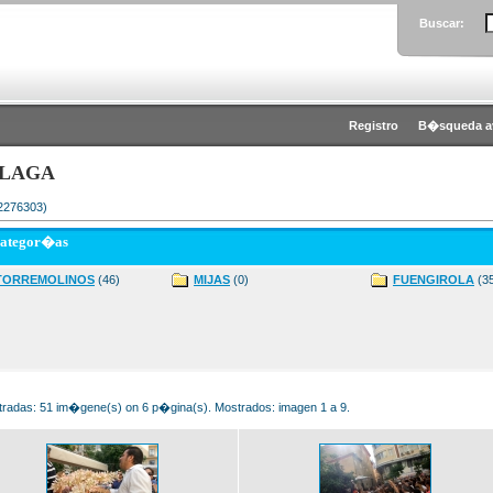
Buscar:
Registro
B�squeda a
LAGA
 2276303)
categor�as
TORREMOLINOS
(46)
MIJAS
(0)
FUENGIROLA
(3
radas: 51 im�gene(s) on 6 p�gina(s). Mostrados: imagen 1 a 9.