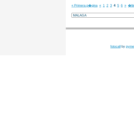
« Primera p�gina
«
1
2
3
4
5
6
»
�lt
fotocall
by
pyme