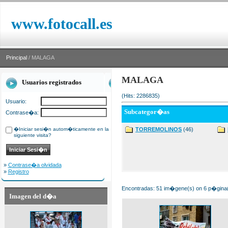
www.fotocall.es
Principal
/ MALAGA
MALAGA
Usuarios registrados
(Hits: 2286835)
Usuario:
Subcategor�as
Contrase�a:
�Iniciar sesi�n autom�ticamente en la
TORREMOLINOS
(46)
siguiente visita?
»
Contrase�a olvidada
»
Registro
Encontradas: 51 im�gene(s) on 6 p�gina(
Imagen del d�a